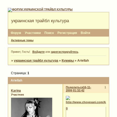
украинская трайбл культура
Форум
Участники
Поиск
Регистрация
Войти
Активные темы
Привет, Гость!
Войдите
или
зарегистрируйтесь
.
»
украинская трайбл культура
»
Кумиры
»
Ariellah
Страница:
1
Ariellah
Поделиться
16-11-
1
Karina
2009 01:32:42
Участник
0