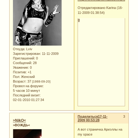
Отредактировано Karina (16-
11-2009 01:38:54)
0
Откуда:
Lviv
Зарегистрирован
: 11-11-2009
Приглашений:
0
Сообщений:
28
Уважение:
0
Позитив:
+1
Пол:
Женский
Возраст:
37
[1988-09-20]
Провел на форуме:
5 часов 10 минут
Последний визит:
02-01-2010 01:27:34
Поделиться
17-11-
3
>NikO<
2009 00:53:28
>ВОЖДЬ<
А вот страничка Ариэллы на
my space