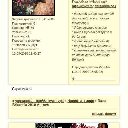
Подробная информация:
http://www.raqsbritannia.co.uk/
* большой выбор разностей
для трайбл и восточных
Зарегистрирован
: 10-11-2009
танцовщиц
Приглашений:
0
* 3 дня мастер классов
Сообщений:
69
Уважение:
+3
* живая музыка от групп и
Позитив:
+1
ди-джеев
Провел на форуме:
* восточные буффеты))
13 часов 7 минут
* шоу Bellydance Superstars
Последний визит:
* возможность выступлений
15-09-2010 12:40:27
на открытой сцене Raqs
Britannia
Отредактировано Mina Fo
(10-02-2010 13:05:22)
0
Страница:
1
»
украинская трайбл культура
»
Новости в мире
»
Raqs
Britannia 2010 Англия
создать форум