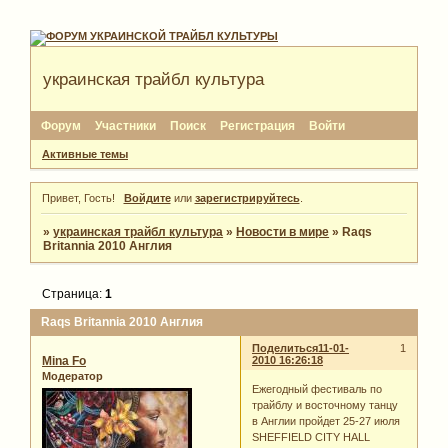
украинская трайбл культура
Форум
Участники
Поиск
Регистрация
Войти
Активные темы
Привет, Гость!
Войдите
или
зарегистрируйтесь
.
»
украинская трайбл культура
»
Новости в мире
»
Raqs
Britannia 2010 Англия
Страница:
1
Raqs Britannia 2010 Англия
Поделиться
11-01-
1
Mina Fo
2010 16:26:18
Модератор
Ежегодный фестиваль по
трайблу и восточному танцу
в Англии пройдет 25-27 июля
SHEFFIELD CITY HALL