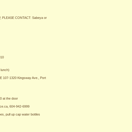
 PLEASE CONTACT: Sabeya or
s
p
010
lunch)
7-1320 Kingsway Ave., Port
at the door
.ca, 604-942-6999
 pull up cap water bottles