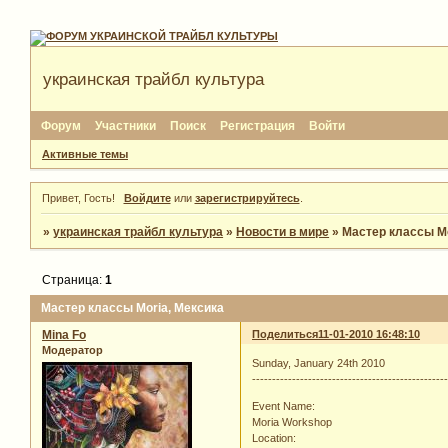
украинская трайбл культура
Форум
Участники
Поиск
Регистрация
Войти
Активные темы
Привет, Гость!
Войдите
или
зарегистрируйтесь
.
»
украинская трайбл культура
»
Новости в мире
»
Мастер классы Mo
Страница:
1
Мастер классы Moria, Мексика
Mina Fo
Поделиться
11-01-2010 16:48:10
Модератор
Sunday, January 24th 2010
------------------------------------------------
Event Name:
Moria Workshop
Location: