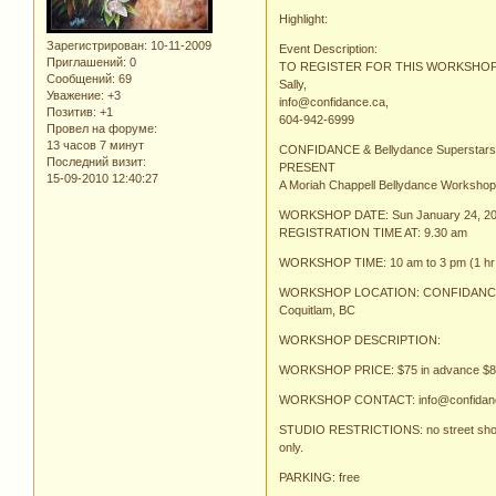
Highlight:
Зарегистрирован
: 10-11-2009
Event Description:
Приглашений:
0
TO REGISTER FOR THIS WORKSHOP,
Сообщений:
69
Sally,
Уважение:
+3
info@confidance.ca,
Позитив:
+1
604-942-6999
Провел на форуме:
13 часов 7 минут
CONFIDANCE & Bellydance Superstar
Последний визит:
PRESENT
15-09-2010 12:40:27
A Moriah Chappell Bellydance Worksho
WORKSHOP DATE: Sun January 24, 2
REGISTRATION TIME AT: 9.30 am
WORKSHOP TIME: 10 am to 3 pm (1 hr 
WORKSHOP LOCATION: CONFIDANCE 10
Coquitlam, BC
WORKSHOP DESCRIPTION:
WORKSHOP PRICE: $75 in advance $80 
WORKSHOP CONTACT: info@confidance
STUDIO RESTRICTIONS: no street shoes,
only.
PARKING: free