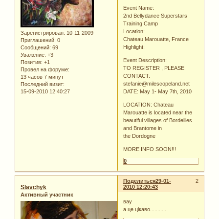
Event Name:
2nd Bellydance Superstars
Training Camp
Location:
Зарегистрирован
: 10-11-2009
Chateau Marouatte, France
Приглашений:
0
Highlight:
Сообщений:
69
Уважение:
+3
Event Description:
Позитив:
+1
TO REGISTER , PLEASE
Провел на форуме:
CONTACT:
13 часов 7 минут
stefanie@milescopeland.net
Последний визит:
15-09-2010 12:40:27
DATE: May 1- May 7th, 2010
LOCATION: Chateau
Marouatte is located near the
beautiful villages of Bordeilles
and Brantome in
the Dordogne
MORE INFO SOON!!!
0
Поделиться
29-01-
2
Slavchyk
2010 12:20:43
Активный участник
вау
а це цікаво...........