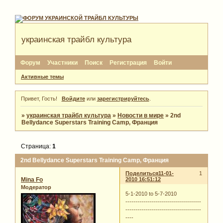
украинская трайбл культура
Форум
Участники
Поиск
Регистрация
Войти
Активные темы
Привет, Гость!
Войдите
или
зарегистрируйтесь
.
»
украинская трайбл культура
»
Новости в мире
»
2nd
Bellydance Superstars Training Camp, Франция
Страница:
1
2nd Bellydance Superstars Training Camp, Франция
Поделиться
11-01-
1
Mina Fo
2010 16:51:12
Модератор
5-1-2010 to 5-7-2010
--------------------------------------
--------------------------------------
----